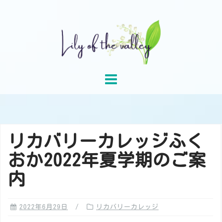
Skip
to
content
リカバリーカレッジふく
おか2022年夏学期のご案
内
2022年6月29日
リカバリーカレッジ