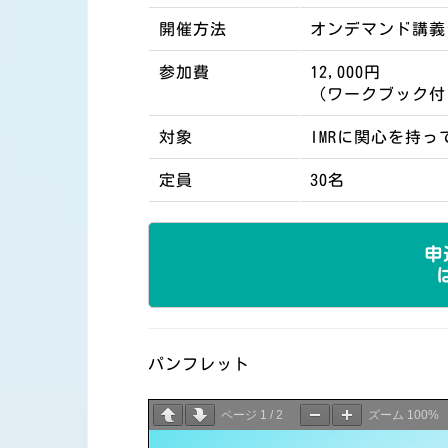
開催方法
オンデマンド講義
参加費
12,000円
（ワークブック付
対象
IMRに関心を持
定員
30名
申
パンフレット
ページ
1
/
2
ズーム
100%