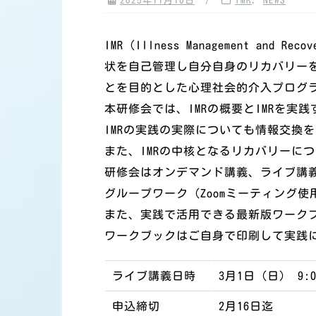
2025年11月10日
IMR
,
NEWS
IMR（Illness Management a
状を自己管理し自分自身のリカバリー
とを目的とした心理社会的介入プログ
本研修会では、IMRの概要とIMRを
IMRの実践の実際についても情報交換
また、IMRの中核となるリカバリーに
研修会はオンデマンド講義、ライブ講義
グループワーク（Zoomミーティング
また、実践で活用できる最新版ワーク
ワークブックはご自身で印刷して実践
ライブ講義日時
3月1日（日） 9:0
申込締切
2月16日迄