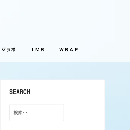
ッジラボ
ＩＭＲ
ＷＲＡＰ
SEARCH
検
索: