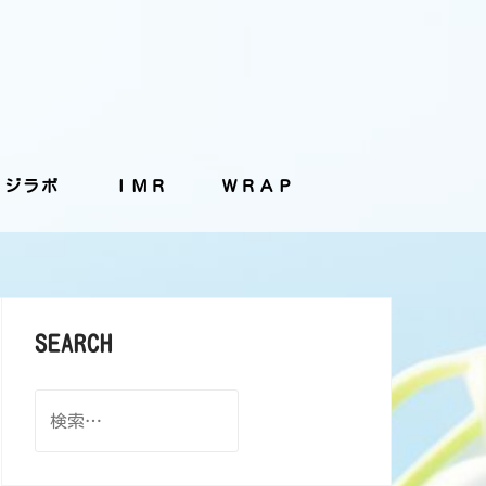
ッジラボ
ＩＭＲ
ＷＲＡＰ
SEARCH
検
索: